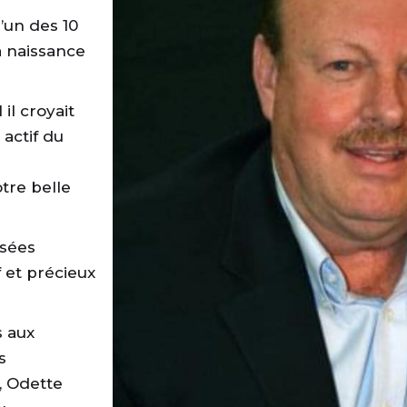
l’un des 10
a naissance
il croyait
actif du
tre belle
nsées
 et précieux
 aux
s
, Odette