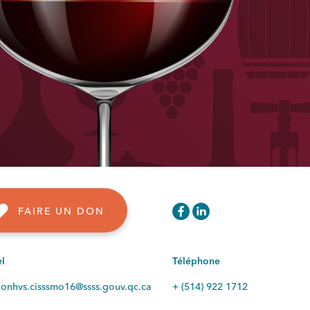
FAIRE UN DON
el
Téléphone
ionhvs.cisssmo16@ssss.gouv.qc.ca
+ (514) 922 1712