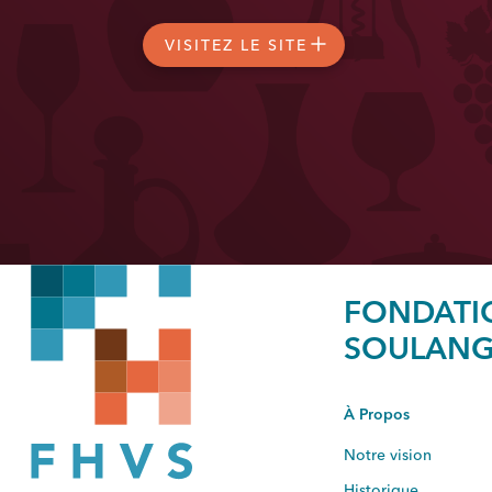
VISITEZ LE SITE
FONDATIO
SOULANG
À Propos
Notre vision
Historique