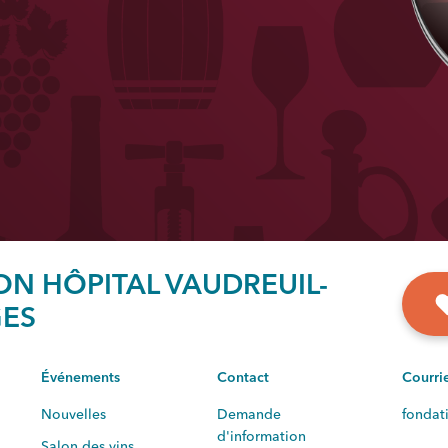
N HÔPITAL VAUDREUIL-
ES
Événements
Contact
Courri
Nouvelles
Demande
fondat
d'information
Salon des vins